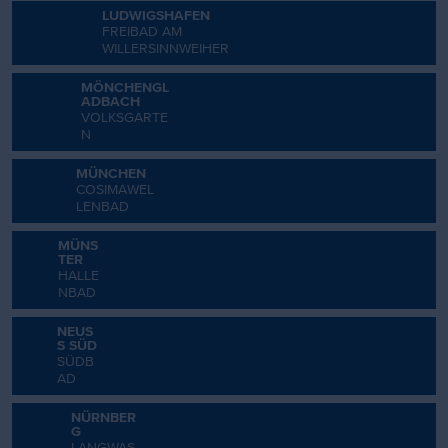
LUDWIGSHAFEN
FREIBAD AM
WILLERSINNWEIHER
MÖNCHENGL
ADBACH
VOLKSGARTE
N
MÜNCHEN
COSIMAWEL
LENBAD
MÜNS
TER
HALLE
NBAD
NEUS
S SÜD
SÜDB
AD
NÜRNBER
G
LANGWAS