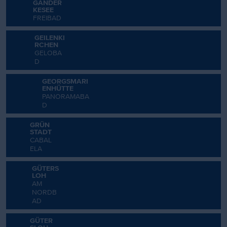
GANDER
KESEE
FREIBAD
GEILENKI
RCHEN
GELOBA
D
GEORGSMARI
ENHÜTTE
PANORAMABA
D
GRÜN
STADT
CABAL
ELA
GÜTERS
LOH
AM
NORDB
AD
GÜTER