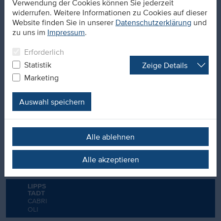
MAR
Verwendung der Cookies können Sie jederzeit
E
widerrufen. Weitere Informationen zu Cookies auf dieser
Website finden Sie in unserer
Datenschutzerklärung
und
KÖLN
zu uns im
Impressum
.
ZOLLSTO
CKBAD
Erforderlich
Statistik
KONZ
Zeige Details
SAAR-
Marketing
MOSEL-
BAD
Auswahl speichern
LEER
ALLWETT
ERBAD
Alle ablehnen
LEICHLINGE
N
FREIBAD
Alle akzeptieren
SANIERUNG
LIPPS
TADT
CABRI
OLI