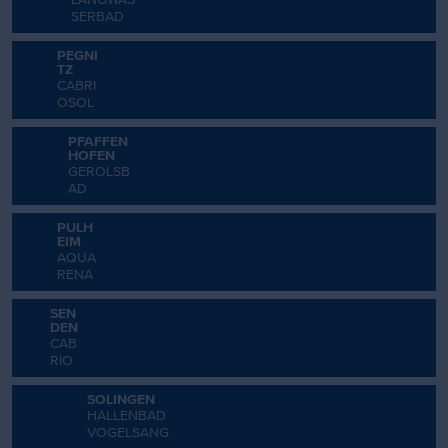
SERBAD
PEGNI
TZ
CABRI
OSOL
PFAFFEN
HOFEN
GEROLSB
AD
PULH
EIM
AQUA
RENA
SEN
DEN
CAB
RIO
SOLINGEN
HALLENBAD
VOGELSANG