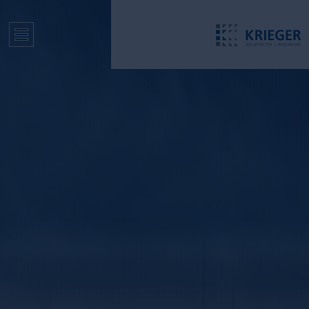
H
O
M
E