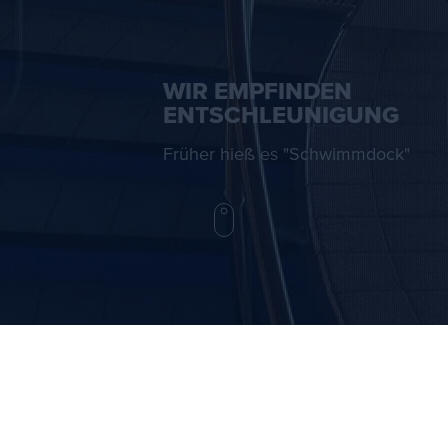
WIR EMPFINDEN
ENTSCHLEUNIGUNG
Früher hieß es "Schwimmdock"