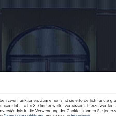
n zwei Funktionen: Zum einen sind sie erforderlich für die gru
unsere Inhalte für Sie immer weiter verbessern. Hierzu werden
verständnis in die Verwendung der Cookies können Sie jederzei
er
Datenschutzerklärung
und zu uns im
Impressum
.