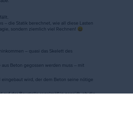
habe.
ällt.
– die Statik berechnet, wie all diese Lasten
agie, sondern ziemlich viel Rechnen! 😄
hinkommen – quasi das Skelett des
e aus Beton gegossen werden muss – mit
l eingebaut wird, der dem Beton seine nötige
 auf der Baustelle regelmäßig geprüft, ob die
amit die Qualität stimmt und keine Fehler
atik müssen eng zusammenarbeiten.