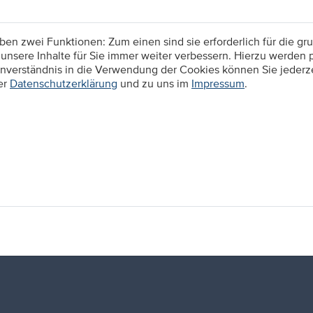
n zwei Funktionen: Zum einen sind sie erforderlich für die gru
unsere Inhalte für Sie immer weiter verbessern. Hierzu werden
verständnis in die Verwendung der Cookies können Sie jederzei
er
Datenschutzerklärung
und zu uns im
Impressum
.
Ihr wollt genau wissen was euch erwartet? Das ist 
Azubis von Ihren Erfahrungen rund um die Ausbil
bei unseren Partnern, Exkursionen, Projektarbeit u
authentischer Einblick.