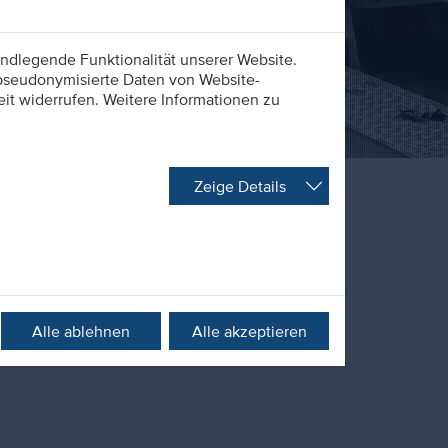
ndlegende Funktionalität unserer Website.
 pseudonymisierte Daten von Website-
t widerrufen. Weitere Informationen zu
Zeige Details
unser Azubi-Blog. Hier berichten unsere
dung in unserem Unternehmen. Ob Praktika
nd Büroevents. Alltag oder Meilenstein.
Ein
Alle ablehnen
Alle akzeptieren