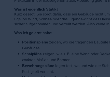
Praktikum in der hauseigenen Statik Abteilung gelernt 
Was ist eigentlich Statik?
Kurz gesagt: Sie sorgt dafür, dass ein Gebäude nicht umf
Egal ob Wind, Schnee oder das Eigengewicht des Hauses 
sicher aufgenommen und verteilt werden. Also keine M
Was ich gelernt habe:
Positionspläne
zeigen, wo die tragenden Bauteile 
Gebäudes.
Schalpläne
zeigen, wie z. B. eine Wand oder Deck
exakten Maßen und Formen.
Bewehrungspläne
legen fest, wo und wie der Stah
Festigkeit verleiht.
Vertrauen ist gut, Kontrolle ist besser:
Deshalb wird
Ausführung auch wirklich den Plänen entspricht – d
unbemerkt bleiben.
Was ich besonders spannend fand:
Architektur und St
Was schön aussieht, muss eben auch halten. 😉