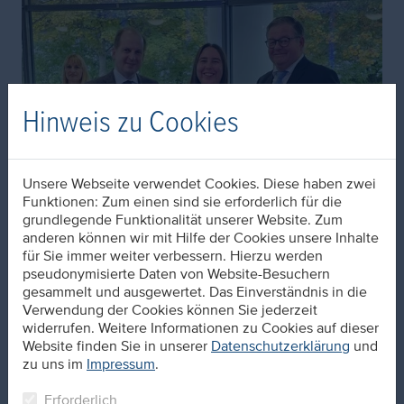
Hinweis zu Cookies
Unsere Webseite verwendet Cookies. Diese haben zwei
Funktionen: Zum einen sind sie erforderlich für die
grundlegende Funktionalität unserer Website. Zum
anderen können wir mit Hilfe der Cookies unsere Inhalte
für Sie immer weiter verbessern. Hierzu werden
pseudonymisierte Daten von Website-Besuchern
gesammelt und ausgewertet. Das Einverständnis in die
Verwendung der Cookies können Sie jederzeit
widerrufen. Weitere Informationen zu Cookies auf dieser
Website finden Sie in unserer
Datenschutzerklärung
und
zu uns im
Impressum
.
Im Rahmen der diesjährigen Bestenehrung der
Bauindustrie NRW im ABZ Oberhausen, wurde unsere
Erforderlich
Auszubildende Merle Bast als Jahrgangsbeste durch den