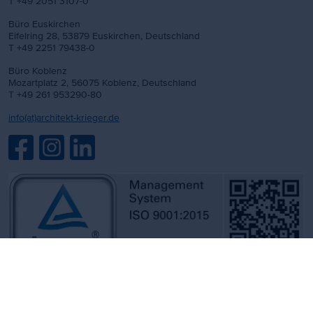
T +49 2051 3107-0
Büro Euskirchen
Eifelring 28, 53879 Euskirchen, Deutschland
T +49 2251 79438-0
Büro Koblenz
Mozartplatz 2, 56075 Koblenz, Deutschland
T +49 261 953290-80
info(at)architekt-krieger.de
Impressum
Datenschutz