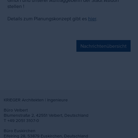
GmbH und unserer Auftraggeberin der Stadt Asldorf
stellen !
Details zum Planungskonzept gibt es
hier
.
Zusätzlicher
Inhalt
Nachrichtenübersicht
KRIEGER Architekten | Ingenieure
Büro Velbert
Blumenstraße 2, 42551 Velbert, Deutschland
T +49 2051 3107-0
Büro Euskirchen
Eifelring 28, 53879 Euskirchen, Deutschland