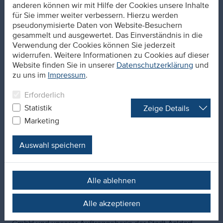
freuen uns auf ein spannendes Projekt, welches ganz im
anderen können wir mit Hilfe der Cookies unsere Inhalte
Zeichen der Nachhaltigkeit steht. Denn schon vor der
für Sie immer weiter verbessern. Hierzu werden
Auslobung war klar, dieser Neubau soll im Rahmen
pseudonymisierte Daten von Website-Besuchern
der regionalen Strukturwandel-Projekte zu Fragen der
gesammelt und ausgewertet. Das Einverständnis in die
Nachhaltigkeit Teil der "Energielandschaft AnnA 4.0"
Verwendung der Cookies können Sie jederzeit
werden.
widerrufen. Weitere Informationen zu Cookies auf dieser
Website finden Sie in unserer
Datenschutzerklärung
und
Über das SofortprogrammPlus auf Länderebene
zu uns im
Impressum
.
gefördert, von wissenschaftlichen Institutionen begleitet,
entwickelt die Zukunftsagentur Rheinisches Revier
Erforderlich
Handlungskonzepte die Antworten auf dringende Fragen
Statistik
Zeige Details
des Energiewandels in der Region finden sollen. In der
Marketing
Städteregion Aachen gelegen und als Teil des
"Rheinischen Reviers" werden mit der Energielandschaft
AnnA 4.0 bereits konsequent Strategien zum
Auswahl speichern
strukturellen Wandel umgesetzt. Das neue Hallenbad
Alsdorf wird im städtischen Planungsrahmen "AnnA-Park"
somit zu einem wichtigen Baustein dieser Maßnahmen
Alle ablehnen
zum Strukturwandel.
Alle akzeptieren
Eine Herausforderung der wir uns als Architekten
gemeinsam mit unserem Projektpartner Pellikaan Bau