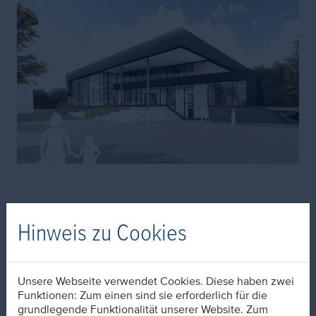
Hallenbad Neubau als Teil eines
Hinweis zu Cookies
innovativen Energiekonzeptes
Passend zum Sommerauftakt erreicht uns diese tolle
Nachricht.
Unsere Webseite verwendet Cookies. Diese haben zwei
Mit unserem Beitrag zur Auslobung eines Hallenbad-
Funktionen: Zum einen sind sie erforderlich für die
Neubaus konnten wir die Stadt Alsdorf überzeugen und
grundlegende Funktionalität unserer Website. Zum