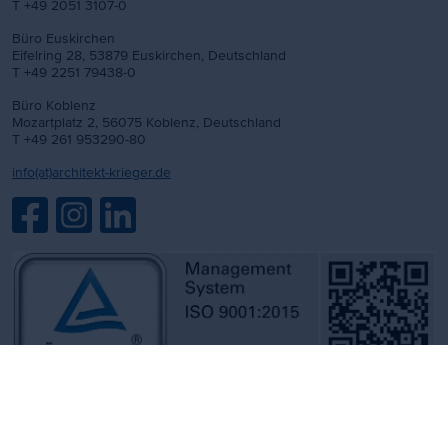
T +49 2051 3107-0
Büro Euskirchen
Eifelring 28, 53879 Euskirchen, Deutschland
T +49 2251 79438-0
Büro Koblenz
Mozartplatz 2, 56075 Koblenz, Deutschland
T +49 261 953290-80
info(at)architekt-krieger.de
Impressum
Datenschutz