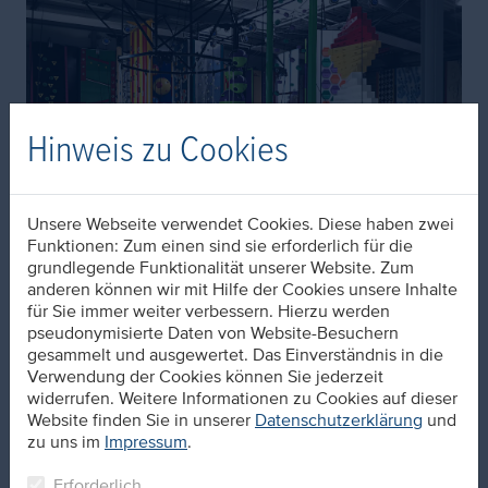
Hinweis zu Cookies
Unsere Webseite verwendet Cookies. Diese haben zwei
Funktionen: Zum einen sind sie erforderlich für die
grundlegende Funktionalität unserer Website. Zum
anderen können wir mit Hilfe der Cookies unsere Inhalte
für Sie immer weiter verbessern. Hierzu werden
pseudonymisierte Daten von Website-Besuchern
Up, up, and away !
gesammelt und ausgewertet. Das Einverständnis in die
Am Freitag wurde im hessischen Karben im Rhein-Main
Verwendung der Cookies können Sie jederzeit
Gebiet unser Projekt „Kletterhalle clip’n’climb“ feierlich
widerrufen. Weitere Informationen zu Cookies auf dieser
eröffnet. Die Bauumsetzung wurde durch den GU - Fa.
Website finden Sie in unserer
Datenschutzerklärung
und
Sinner Stahlbau übernommen. Ein spannendes und für
zu uns im
Impressum
.
uns eines der wenigen Projekte bei welchem nicht das
Wasser, sondern Klettern im Mittelpunkt steht. Im
Erforderlich