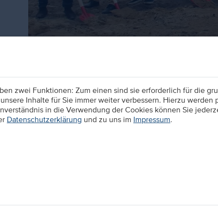
n zwei Funktionen: Zum einen sind sie erforderlich für die gru
unsere Inhalte für Sie immer weiter verbessern. Hierzu werden
verständnis in die Verwendung der Cookies können Sie jederzei
er
Datenschutzerklärung
und zu uns im
Impressum
.
Auf die Plätze, fertig, Baubeginn!
Seit August 2018 in Planung beginnt nun mit dem erste
Düren der Neubau des Sport- und Familienbades
. Bürge
Taktgeber zum Spatenstich mit Projektbeteiligten Planer
Bildquelle DSB (Dürener Service Betriebe)