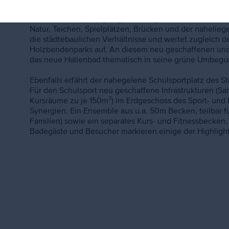
Auszug Projektbeschreibung
Im Holzbendenpark gelegen, dem größten innerstädtisc
Natur, Teichen, Spielplätzen, Brücken und der nahelieg
die städtebaulichen Verhältnisse und wertet zugleich 
Holzbendenparks auf. An diesem neu geschaffenen und 
das neue Hallenbad thematisch in seine grüne Umbegu
Ebenfalls erfährt der nahegelene Schulsportplatz des 
Für den Schulsport neu geschaffene Infrastrukturen (S
Kursräume zu je 150m²) im Erdgeschoss des Sport- und 
Synergien. Ein Ensemble aus u.a. 50m Becken, teilbar fü
Familien) sowie ein separates Kurs- und Fitnessbecken
Badegäste und Besucher markieren einige der Highligh