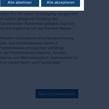
Alle ablehnen
Alle akzeptieren
hen Naherholungsgebiet mit viel
enden Rur. Ein neuer Südeingang reorganisiert
den südlich gelegenen Eingang des
prominenten Parkentree gelegen, fügt sich
ng und ergänzt es um das Element Wasser.
Stiftischen Gymnasiums eine Neuausrichtung.
anitär- und Umkleideräume sowie 2
Familienbades ermöglichen vielfältige
r den Parallelbetrieb (Vereine, Schulen,
, Sauna- und Wellnessbereich, Gastronomie für
ts im neuen Sport- und Familienbad.
Nachrichtenübersicht