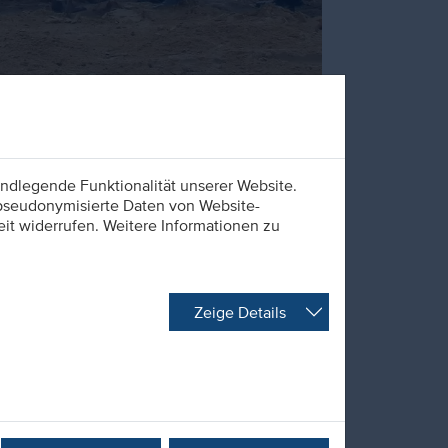
ndlegende Funktionalität unserer Website.
 pseudonymisierte Daten von Website-
t widerrufen. Weitere Informationen zu
Zeige Details
n Spatenstich im nordrhein-westfälischen
rmeister Paul Larue (erster von Rechts) als
n- und Vertretern aus Politik.