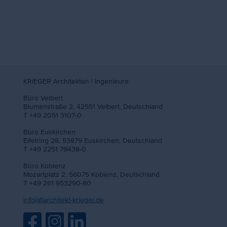
KRIEGER Architekten | Ingenieure
Büro Velbert
Blumenstraße 2, 42551 Velbert, Deutschland
T +49 2051 3107-0
Büro Euskirchen
Eifelring 28, 53879 Euskirchen, Deutschland
T +49 2251 79438-0
Büro Koblenz
Mozartplatz 2, 56075 Koblenz, Deutschland
T +49 261 953290-80
info(at)architekt-krieger.de