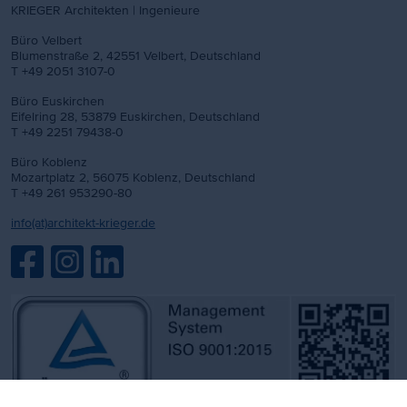
KRIEGER Architekten | Ingenieure
Büro Velbert
Blumenstraße 2, 42551 Velbert, Deutschland
T +49 2051 3107-0
Büro Euskirchen
Eifelring 28, 53879 Euskirchen, Deutschland
T +49 2251 79438-0
Büro Koblenz
Mozartplatz 2, 56075 Koblenz, Deutschland
T +49 261 953290-80
info(at)architekt-krieger.de