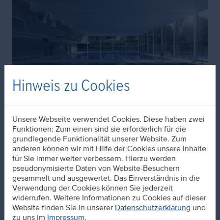
Hinweis zu Cookies
Unsere Webseite verwendet Cookies. Diese haben zwei
Funktionen: Zum einen sind sie erforderlich für die
grundlegende Funktionalität unserer Website. Zum
Wenn Qualität und Leistung überzeugen
anderen können wir mit Hilfe der Cookies unsere Inhalte
für Sie immer weiter verbessern. Hierzu werden
Neben einer hohen Planungsqualität sind transparente
pseudonymisierte Daten von Website-Besuchern
Kommunikation, Termin- und Kostensicherheit das
gesammelt und ausgewertet. Das Einverständnis in die
Fundament auf dem eine solide Partnerschaft zwischen
Verwendung der Cookies können Sie jederzeit
Bauherren und Planern aufbaut.
widerrufen. Weitere Informationen zu Cookies auf dieser
Website finden Sie in unserer
Datenschutzerklärung
und
Vor 20 Jahren konnten wir die BBF mit unserer Vision für
zu uns im
Impressum
.
das
Gesundheitsbad Ishara
überzeugen. Seit der