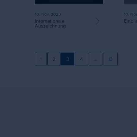
10. Nov. 2023
10. No
Internationale
Einbli
Auszeichnung
1
2
3
4
…
13