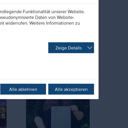
ndlegende Funktionalität unserer Website.
 pseudonymisierte Daten von Website-
t widerrufen. Weitere Informationen zu
30. Nov. 2023
Hagen Henkhausen
Zuschlag erhalten!
Zeige Details
Alle ablehnen
Alle akzeptieren