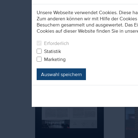
Unsere Webseite verwendet Cookies. Diese habe
Zum anderen können wir mit Hilfe der Cookies 
Besuchern gesammelt und ausgewertet. Das Ein
1. Feb. 2024
21. De
Cookies auf dieser Website finden Sie in unser
Kaufmännischer
Happy
Allrounder (m/w/d)
Erforderlich
Velbert
Statistik
Marketing
Auswahl speichern