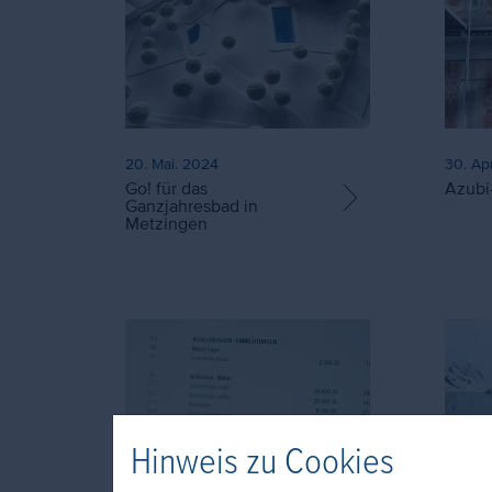
20. Mai. 2024
30. Ap
Go! für das
Azubi
Ganzjahresbad in
Metzingen
Hinweis zu Cookies