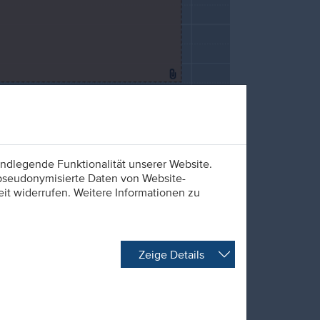
ndlegende Funktionalität unserer Website.
 pseudonymisierte Daten von Website-
t widerrufen. Weitere Informationen zu
und dieses Mal waren Sophia und ich dran. Die
Zeige Details
nd findet meistens in der Mitte der
issensstand der Auszubildenden zu überprüfen
werden. Gleichzeitig ist sie auch eine