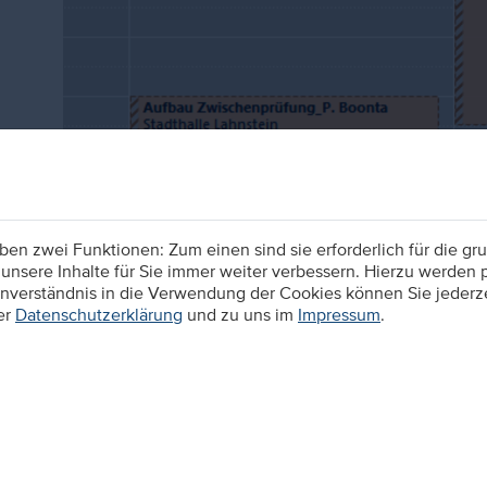
n zwei Funktionen: Zum einen sind sie erforderlich für die gru
unsere Inhalte für Sie immer weiter verbessern. Hierzu werden
verständnis in die Verwendung der Cookies können Sie jederzei
er
Datenschutzerklärung
und zu uns im
Impressum
.
Hi zusammen,
wie jedes Jahr stand wieder die Zwischenprüfung an – 
Zwischenprüfung ist ein wichtiger Teil der Ausbildung u
Ausbildungszeit statt. Sie dient dazu, den aktuellen W
und zu sehen, welche Inhalte bereits sicher beherrscht 
Vorbereitung auf die spätere Abschlussprüfung.