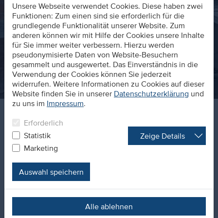
Unsere Webseite verwendet Cookies. Diese haben zwei
Funktionen: Zum einen sind sie erforderlich für die
grundlegende Funktionalität unserer Website. Zum
anderen können wir mit Hilfe der Cookies unsere Inhalte
für Sie immer weiter verbessern. Hierzu werden
pseudonymisierte Daten von Website-Besuchern
gesammelt und ausgewertet. Das Einverständnis in die
Verwendung der Cookies können Sie jederzeit
widerrufen. Weitere Informationen zu Cookies auf dieser
Website finden Sie in unserer
Datenschutzerklärung
und
zu uns im
Impressum
.
Erforderlich
Ihr wollt genau wissen was euch erwartet? Das ist
unser Azubi-Blog. Hier berichten unsere Azubis von
Statistik
Zeige Details
Ihren Erfahrungen rund um die Ausbildung in
Marketing
unserem Unternehmen. Ob Praktika bei unseren
Partnern, Exkursionen, Projektarbeit und Büroevents.
Auswahl speichern
Alltag oder Meilenstein.
Ein authentischer Einblick.
Alle ablehnen