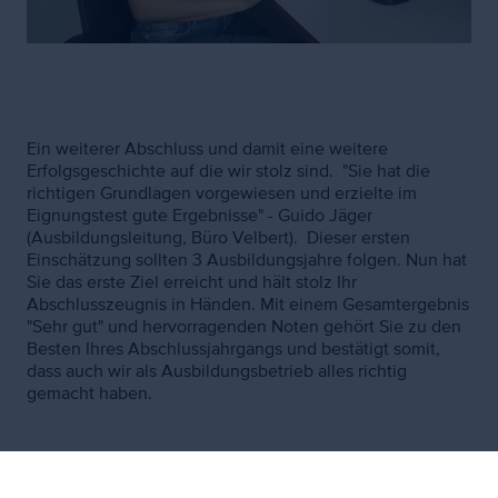
Ein weiterer Abschluss und damit eine weitere
Erfolgsgeschichte auf die wir stolz sind. "Sie hat die
richtigen Grundlagen vorgewiesen und erzielte im
Eignungstest gute Ergebnisse" - Guido Jäger
(Ausbildungsleitung, Büro Velbert). Dieser ersten
Einschätzung sollten 3 Ausbildungsjahre folgen. Nun hat
Sie das erste Ziel erreicht und hält stolz Ihr
Abschlusszeugnis in Händen. Mit einem Gesamtergebnis
"Sehr gut" und hervorragenden Noten gehört Sie zu den
Besten Ihres Abschlussjahrgangs und bestätigt somit,
dass auch wir als Ausbildungsbetrieb alles richtig
gemacht haben.
Zusätzlicher
Inhalt
Nachrichtenübersicht