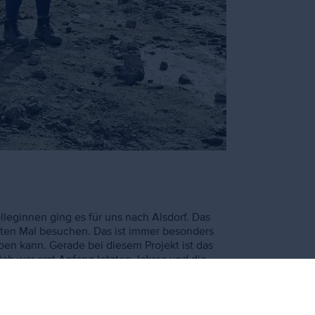
eginnen ging es für uns nach Alsdorf. Das
iten Mal besuchen. Das ist immer besonders
en kann. Gerade bei diesem Projekt ist das
ich war erst Anfang letzten Jahres und die
 Ich freue mich schon irgendwann mal als