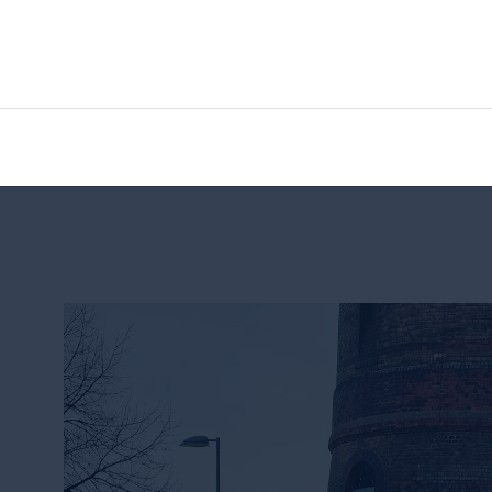
Ihr wollt genau wissen was euch erwartet? Das ist 
Azubis von Ihren Erfahrungen rund um die Ausbil
bei unseren Partnern, Exkursionen, Projektarbeit u
authentischer Einblick.
F