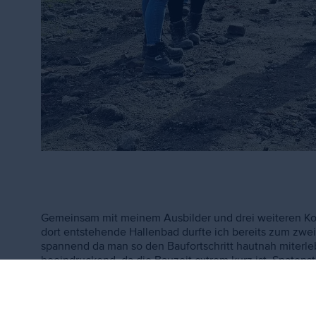
Gemeinsam mit meinem Ausbilder und drei weiteren Koll
dort entstehende Hallenbad durfte ich bereits zum zwe
spannend da man so den Baufortschritt hautnah miterleb
beeindruckend, da die Bauzeit extrem kurz ist. Spatenst
Eröffnung soll bereits in ein paar Monaten stattfinden.
Badegast das Bad zu besuchen. – Merle Bast