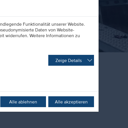
ndlegende Funktionalität unserer Website.
 pseudonymisierte Daten von Website-
t widerrufen. Weitere Informationen zu
Zeige Details
unser Azubi-Blog. Hier berichten unsere
dung in unserem Unternehmen. Ob Praktika
nd Büroevents. Alltag oder Meilenstein.
Ein
Alle ablehnen
Alle akzeptieren