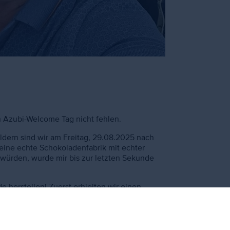
n Azubi-Welcome Tag nicht fehlen.
ern sind wir am Freitag, 29.08.2025 nach
eine echte Schokoladenfabrik mit echter
würden, wurde mir bis zur letzten Sekunde
 herstellen! Zuerst erhielten wir einen
 Danach durften wir kreativ werden und unsere
Tafeln nicht nur wunderschön aus, sondern
 vier verschiedene Pralinen probieren.