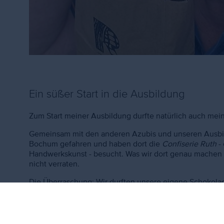
Ein süßer Start in die Ausbildung
Zum Start meiner Ausbildung durfte natürlich auch mei
Gemeinsam mit den anderen Azubis und unseren Ausbild
Bochum gefahren und haben dort die
Confiserie Ruth
- 
Handwerkskunst - besucht. Was wir dort genau machen 
nicht verraten.
Die Überraschung: Wir durften unsere eigene Schokolade
kleinen Vortrag über Schokolade und ihre Herstellung.
eigene Schokoladentafel kreieren. Am Ende sahen alle 
waren auch richtig lecker! Zum Schluss durften wir noch