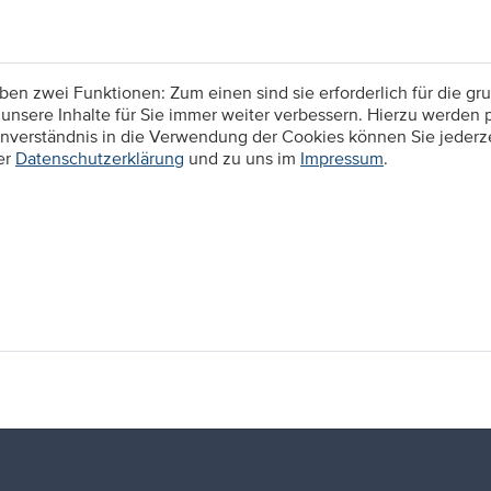
n zwei Funktionen: Zum einen sind sie erforderlich für die gru
unsere Inhalte für Sie immer weiter verbessern. Hierzu werden
verständnis in die Verwendung der Cookies können Sie jederzei
er
Datenschutzerklärung
und zu uns im
Impressum
.
Ihr wollt genau wissen was euch erwartet? Das ist 
Azubis von Ihren Erfahrungen rund um die Ausbil
bei unseren Partnern, Exkursionen, Projektarbeit u
authentischer Einblick.